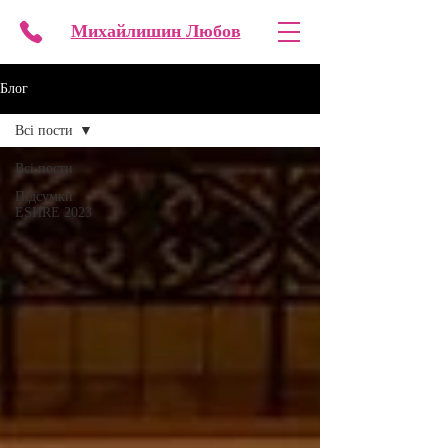
Михайлишин
Любов
Блог
Всі пости
Всі пости
Підсумки
ESHRE 2023