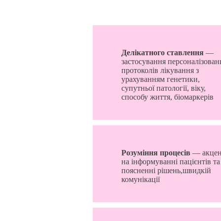
Делікатного ставлення
—
застосування персоналізован
протоколів лікування з
урахуванням генетики,
супутньої патології, віку,
способу життя, біомаркерів
Розуміння процесів
— акцен
на інформуванні пацієнтів та
поясненні рішень,швидкій
комунікації