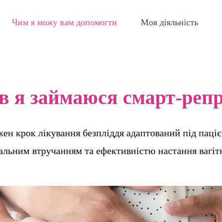
Чим я можу вам допомогти
Моя діяльність
ів я займаюся смарт-репр
ожен крок лікування безпліддя адаптований під паці
мальним втручанням та ефективністю настання вагіт