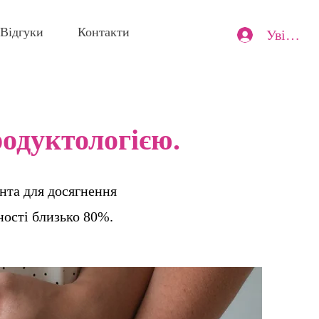
Відгуки
Контакти
Увійти
одуктологією.
єнта для досягнення
ності близько 80%.