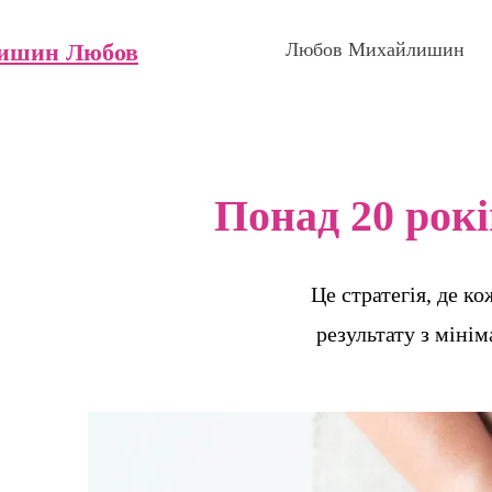
ишин Любов
Любов Михайлишин
Понад 20 рок
Це стратегія, де к
результату з міні