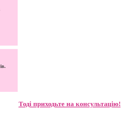
а
ів.
Тоді приходьте на консультацію!
Любов Михайлишин. Репродуктологія з люб