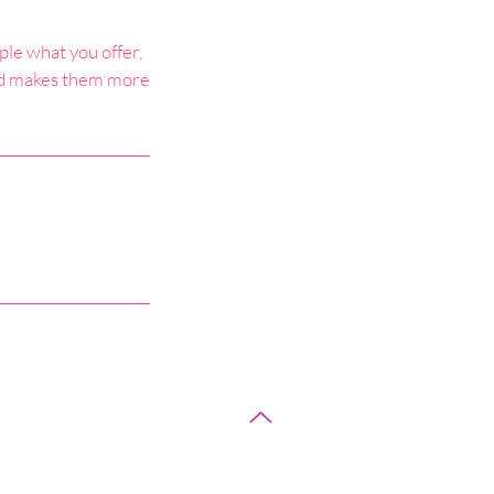
ple what you offer,
 and makes them more
ов'ю !