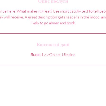
Опис послуги
ice here. What makes it great? Use short catchy text to tell peo
ey will receive. A great description gets readers in the mood,
likely to go ahead and book.
Контактні дані
Львів, Lviv Oblast, Ukraine
Любов Михайлишин. Репродуктологія з люб
Політика конфіденційності
|
Публічний
договір