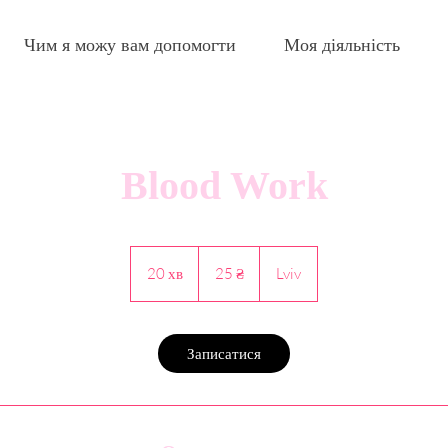
Чим я можу вам допомогти
Моя діяльність
Blood Work
25
українських
20 хв
2
25 ₴
Lviv
гривень
0
х
в
Записатися