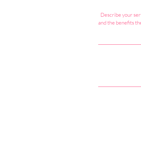
Describe your serv
and the benefits th
© Лікар 