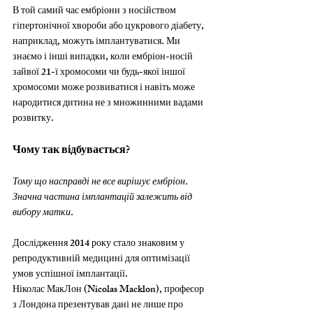
В той самий час ембріони з носійством 
гіпертонічної хвороби або цукрового діабету, 
наприклад, можуть імплантуватися. Ми 
знаємо і інші випадки, коли ембріон-носій 
зайвої 21-ї хромосоми чи будь-якої іншої 
хромосоми може розвиватися і навіть може 
народитися дитина не з множинними вадами 
розвитку.
Чому так відбувається?
Тому що насправді не все вирішує ембріон. 
Значна частина імплантацій залежить від 
вибору матки.
Дослідження 2014 року стало знаковим у 
репродуктивній медицині для оптимізації 
умов успішної імплантації.
Ніколас МакЛон (Nicolas Macklon), професор 
з Лондона презентував дані не лише про 