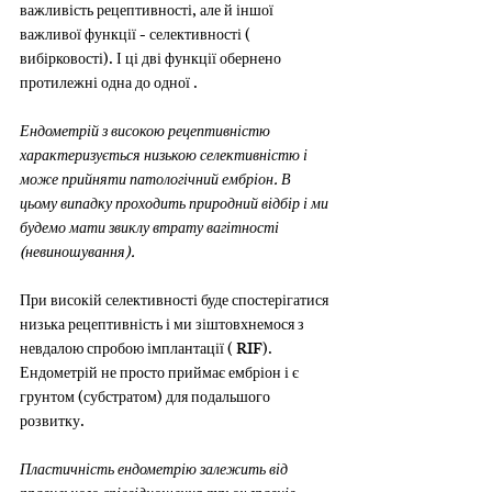
важливість рецептивності, але й іншої 
важливої функції - селективності ( 
вибірковості). І ці дві функції обернено 
протилежні одна до одної .
Ендометрій з високою рецептивністю 
характеризується низькою селективністю і 
може прийняти патологічний ембріон. В 
цьому випадку проходить природний відбір і ми 
будемо мати звиклу втрату вагітності 
(невиношування).
При високій селективності буде спостерігатися 
низька рецептивність і ми зіштовхнемося з 
невдалою спробою імплантації ( RIF).
Ендометрій не просто приймає ембріон і є 
грунтом (субстратом) для подальшого 
розвитку.
Пластичність ендометрію залежить від 