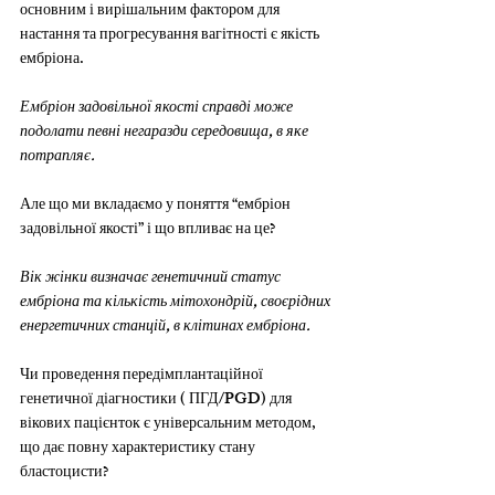
основним і вирішальним фактором для 
настання та прогресування вагітності є якість 
ембріона.
Ембріон задовільної якості справді може 
подолати певні негаразди середовища, в яке 
потрапляє.
Але що ми вкладаємо у поняття “ембріон 
задовільної якості” і що впливає на це?
Вік жінки визначає генетичний статус 
ембріона та кількість мітохондрій, своєрідних 
енергетичних станцій, в клітинах ембріона.
Чи проведення передімплантаційної 
генетичної діагностики ( ПГД/PGD) для 
вікових пацієнток є універсальним методом, 
що дає повну характеристику стану 
бластоцисти?