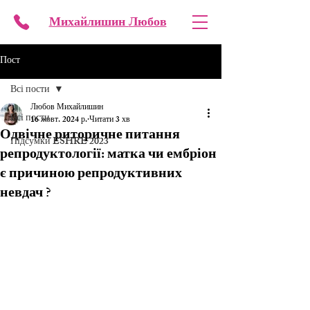
Михайлишин
Любов
Пост
Всі пости
Любов Михайлишин
Всі пости
16 жовт. 2024 р.
Читати 3 хв
Одвічне риторичне питання
Підсумки ESHRE 2023
репродуктології: матка чи ембріон
є причиною репродуктивних
невдач ?