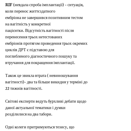
RIF (невдала спроба імплантації) - ситуація, 
коли перенос життєздатного
ембріона не завершився позитивним тестом 
на вагітність у конкретної
пацієнтки. Відсутність вагітності після 
перенесення трьох нетестованих
ембріонів протягом проведення трьох окремих 
циклів ДРТ є підставою для
поглибленого діагностичного пошуку та 
втручання для покращення імплантації.
Також це звикла втрата ( невиношування 
вагітності)- два та більше викидня у терміні до 
22 тижнів вагітності.
Світові експерти ведуть бурхливі дебати щодо 
даної актуальної тематики і думки 
розділилися на два табори.
Одні колеги притримуються тезису, що 