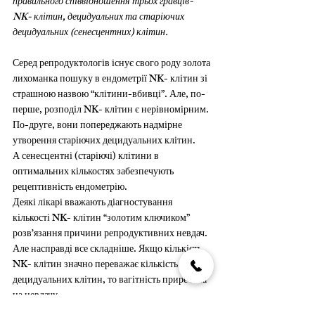
правильного співвідношення трьох гравців- 
NK- клітин, децидуальних та старіючих 
децидуальних (сенесцентних) клітин.
Серед репродуктологів існує свого роду золота 
лихоманка пошуку в ендометрії NK- клітин зі 
страшною назвою “клітини-вбивці”. Але, по-
перше, розподіл NK- клітин є нерівномірним. 
По-друге, вони попереджають надмірне 
утворення старіючих децидуальних клітин. 
А сенесцентні (старіючі) клітини в 
оптимальних кількостях забезпечують 
рецептивність ендометрію.
Деякі лікарі вважають діагностування 
кількості NK- клітин “золотим ключиком” 
розв’язання причини репродуктивних невдач. 
Але насправді все складніше. Якщо кількість 
NK- клітин значно переважає кількість 
децидуальних клітин, то вагітність приречена 
на невдачу.