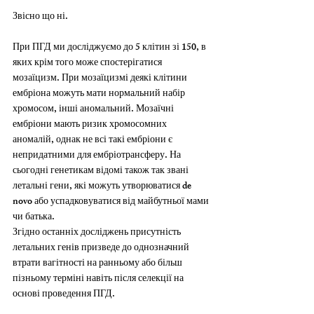
Звісно що ні.
При ПГД ми досліджуємо до 5 клітин зі 150, в 
яких крім того може спостерігатися 
мозаїцизм. При мозаїцизмі деякі клітини 
ембріона можуть мати нормальний набір 
хромосом, інші аномальний. Мозаїчні 
ембріони мають ризик хромосомних 
аномалій, однак не всі такі ембріони є 
непридатними для ембріотрансферу. На 
сьогодні генетикам відомі також так звані 
летальні гени, які можуть утворюватися de 
novo або успадковуватися від майбутньої мами 
чи батька.
Згідно останніх досліджень присутність 
летальних генів призведе до однозначний 
втрати вагітності на ранньому або більш 
пізньому терміні навіть після селекції на 
основі проведення ПГД.