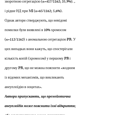
зворотною сегрегацією (n=417/1162; 35,9%). , 
і рідше НД при МI (n=65/1162; 5,6%).
Однак автори стверджують, що невідомі 
помилки були виявлені в 10% хромосом 
(n=112/1162) з аномальною сегрегацією PB. У 
цих випадках вони кажуть, що спостерігали 
кількість копій (хромосом) у першому PB і 
другому PB, що не можна пояснити «жодним 
із відомих механізмів, що викликають 
анеуплоїдію в ооцитах».
Автори припускають, що премейотична 
анеуплоїдія може пояснити їхні відкриття; 