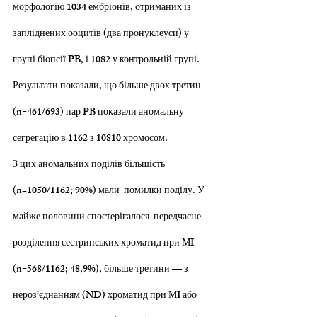
морфологію 1034 ембріонів, отриманих із 
запліднених ооцитів (два пронуклеуси) у 
групі біопсії PB, і 1082 у контрольній групі.
Результати показали, що більше двох третин 
(n=461/693) пар PB показали аномальну 
сегрегацію в 1162 з 10810 хромосом.
З цих аномальних поділів більшість 
(n=1050/1162; 90%) мали  помилки поділу. У  
майже половини спостерігалося  передчасне 
розділення сестринських хроматид при МI 
(n=568/1162; 48,9%), більше третини — з 
нероз’єднанням (ND) хроматид при МI або 