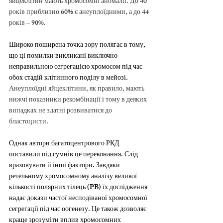
яйцеклітин мають хромосомні аномалії. До 40 
років приблизно 60% є анеуплоїдними, а до 44 
років – 90%.
Широко поширена точка зору полягає в тому, 
що ці помилки викликані виключно 
неправильною сегрегацією хромосом під час 
обох стадій клітинного поділу в мейозі.
Анеуплоїдні яйцеклітини, як правило, мають 
нижчі показники рекомбінації і тому в деяких 
випадках не здатні розвиватися до 
бластоцисти.
Однак автори багатоцентрового РКД 
поставили під сумнів це переконання. Слід 
враховувати й інші фактори. Завдяки 
ретельному хромосомному аналізу великої 
кількості полярних тілець (PB) їх дослідження 
надає докази частої несподіваної хромосомної 
сегрегації під час оогенезу. Це також дозволяє 
краще зрозуміти вплив хромосомних 