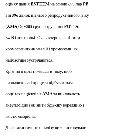
оцінку даних ESTEEM на основі 693 пар PB 
від 396 жінок пізнього репродуктивного  віку 
(AMA) (n=205 група втручання PGT-A; 
n=191 контроль). Охарактеризовані типи 
хромосомних аномалій і хромосоми, які 
найчастіше зустрічаються.
Крім того мета полягала в тому, щоб 
визначити, які процеси відбуваються в 
ооцитах пацієнтів з AMA та викликають 
анеуплоїдію і оцінити будь-яку кореляцію з 
якістю ембріона.
Для статистичного аналізу використовували 