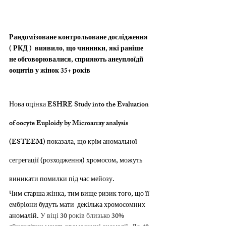
Рандомізоване контрольоване дослідження 
( РКД )  виявило, що чинники, які раніше 
не обговорювалися, сприяють анеуплоїдії 
ооцитів у жінок 35+ років
Нова оцінка ESHRE Study into the Evaluation 
of oocyte Euploidy by Microarray analysis 
(ESTEEM) показала, що крім аномальної 
сегрегації (розходження) хромосом, можуть 
виникати помилки під час мейозу.
Чим старша жінка, тим вище ризик того, що її 
ембріони будуть мати  декілька хромосомних 
аномалій.
 У віці 30 років близько 30% 