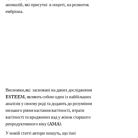
аномалій, які присутні  в ооциті, на розвиток 
ембріона.
Висновки,які  засновані на даних дослідження 
ESTEEM, являють собою один із найбільших 
аналізів у своєму роді та додають до розуміння 
низького рівня настання вагітності, втрати 
вагітності та вроджених вад у жінок старшого 
репродуктивного віку (AMA).
У новій статті автори пишуть, що їхні 