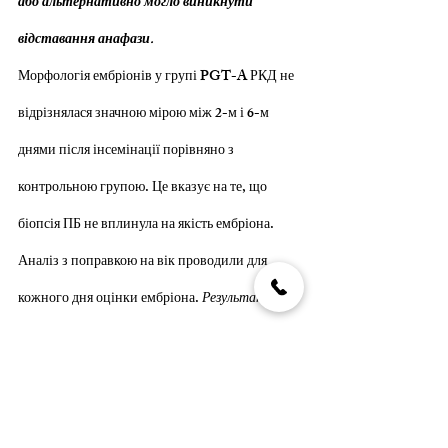
або альтернативно могло виникнути 
відставання анафази.
Морфологія ембріонів у групі PGT-A РКД не 
відрізнялася значною мірою між 2-м і 6-м 
днями після інсемінації порівняно з 
контрольною групою. Це вказує на те, що 
біопсія ПБ не вплинула на якість ембріона.
Аналіз з поправкою на вік проводили для 
кожного дня оцінки ембріона. 
Результати 
показали, що анеуплоїдія була пов’язана зі 
зниженням якості ембріона на 3 день
(скоригований коефіцієнт шансів (aOR) 0,62, 
95% ДІ 0,43–0,90), день 4 (aOR 0,15, 95% ДІ 