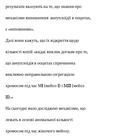
результати вказують на те, що знання про 
механізми виникнення  анеуплоїдії в ооцитах, 
є «неповними». 
Далі вони кажуть, що їх відкриття щодо 
кількості копій «кидає виклик догмам про те, 
що анеуплоїдія в ооцитах спричинена 
виключно неправильною сегрегацією 
хромосом під час МI (мейоз I) і MII (мейоз 
II).»
На сьогодні мало досліджені механізми, що 
лежать в основі аномальної кількості 
хромосом під час жіночого мейозу. 