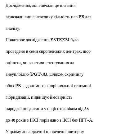
Дослідження, які вивчали це питання, 
включали лише невелику кількість пар PB для 
аналізу.
Початкове дослідження ESTEEM було 
проведено в семи європейських центрах, щоб 
оцінити, чи генетичне тестування на 
анеуплоїдію (PGT-A), шляхом скринінгу 
обох PB за допомогою порівняльної геномної 
гібридизації, підвищує ймовірність 
народження дитини у пацієнток віком від 36 
до 40 років з ІКСІ порівняно з ІКСІ без ПГТ-А.
У цьому дослідженні проведено повторну 