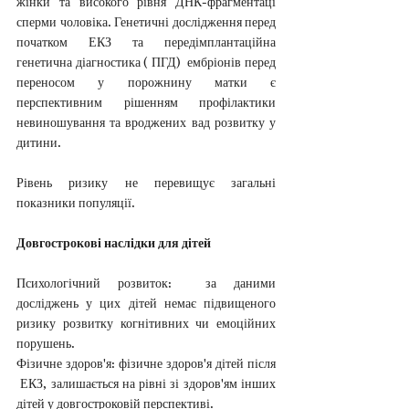
жінки та високого рівня ДНК-фрагментацї 
сперми чоловіка. Генетичні дослідження перед 
початком ЕКЗ та передімплантаційна 
генетична діагностика ( ПГД)  ембріонів перед 
переносом у порожнину матки є 
перспективним рішенням профілактики 
невиношування та вроджених вад розвитку у 
дитини.
Рівень ризику не перевищує загальні 
показники популяції.
Довгострокові наслідки для дітей
Психологічний розвиток:  за даними 
досліджень у цих дітей немає підвищеного 
ризику розвитку когнітивних чи емоційних 
порушень.
Фізичне здоров'я: фізичне здоров'я дітей після 
 ЕКЗ, залишається на рівні зі здоров'ям інших 
дітей у довгостроковій перспективі.