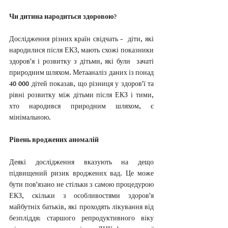
Чи дитина народиться здоровою?
Дослідження різних країн свідчать -  діти, які 
народилися після ЕКЗ, мають схожі показники 
здоров'я і розвитку з дітьми, які були  зачаті 
природним шляхом. Метааналіз даних із понад 
40 000 дітей показав, що різниця у здоров'ї та 
рівні розвитку між дітьми після ЕКЗ і тими, 
хто народився природним шляхом, є 
мінімальною.
Рівень вроджених аномалій
Деякі дослідження вказують на дещо 
підвищений ризик вроджених вад. Це може 
бути пов'язано не стільки з самою процедурою 
ЕКЗ, скільки з особливостями здоров'я 
майбутніх батьків, які проходять лікування від 
безпліддя: старшого репродуктивного віку 