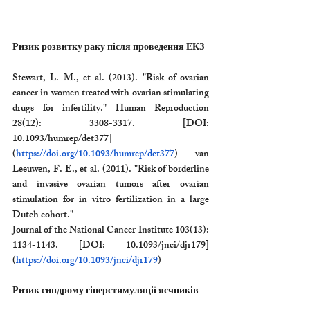
Ризик розвитку раку після проведення ЕКЗ
Stewart, L. M., et al. (2013). "Risk of ovarian 
cancer in women treated with ovarian stimulating 
drugs for infertility." Human Reproduction 
28(12): 3308-3317. [DOI: 
10.1093/humrep/det377]
(
https://doi.org/10.1093/humrep/det377
) - van 
Leeuwen, F. E., et al. (2011). "Risk of borderline 
and invasive ovarian tumors after ovarian 
stimulation for in vitro fertilization in a large 
Dutch cohort."
Journal of the National Cancer Institute 103(13): 
1134-1143. [DOI: 10.1093/jnci/djr179]
(
https://doi.org/10.1093/jnci/djr179
)
Ризик синдрому гіперстимуляції яєчників