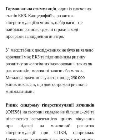
Гормональна стимуляція
, один із ключових 
етапів ЕКЗ. Канцерофобія, розвиток 
гіперстимуляції яєчників, набір ваги - це 
найбільш розповсюджені страхи в ході 
програми запліднення ін вітро.
У  масштабних дослідженнях не було виявлено 
кореляції між ЕКЗ та підвищенням ризику 
розвитку онкологічних захворювань, таких як 
рак яєчників, молочної залози або матки. 
Метадослідження за участю понад 250 000 
жінок показали, що довгострокові ризики є 
мінімальними.
Ризик синдрому гіперстимуляції яєчників 
(OHSS)
 на сьогодні складає не більше 1-2% та 
нівелюється сегментацією циклу лікування 
при підозрі на можливий розвиток 
гіперстимуляції при СПКЯ, наприклад. 