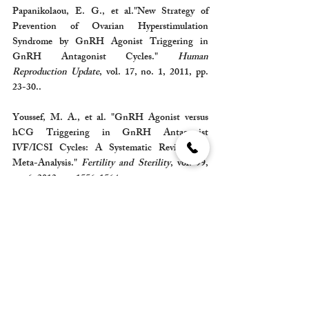
Papanikolaou, E. G., et al."New Strategy of 
Prevention of Ovarian Hyperstimulation 
Syndrome by GnRH Agonist Triggering in 
GnRH Antagonist Cycles." 
Human 
Reproduction Update
, vol. 17, no. 1, 2011, pp. 
23-30..
Youssef, M. A., et al. "GnRH Agonist versus 
hCG Triggering in GnRH Antagonist 
IVF/ICSI Cycles: A Systematic Review and 
Meta-Analysis." 
Fertility and Sterility
, vol. 99, 
no. 6, 2013, pp. 1556-1564.
Humaidan, P., et al. "GnRH Agonist for Final 
Oocyte Maturation: A Reproductive ‘Doping’ 
Agent?" 
Fertility and Sterility
, vol. 103, no. 4, 
2015, pp. 865-869. 
Aboulghar, M. "Prevention of Ovarian 
Hyperstimulation Syndrome: GnRH Antagonist 
and Agonist Protocols." 
Reproductive 