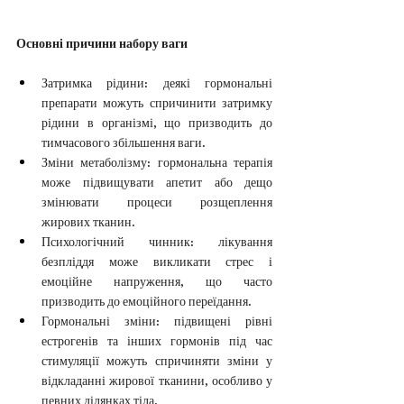
Основні причини набору ваги
Затримка рідини: деякі гормональні 
препарати можуть спричинити затримку 
рідини в організмі, що призводить до 
тимчасового збільшення ваги.
Зміни метаболізму: гормональна терапія 
може підвищувати апетит або дещо 
змінювати процеси розщеплення 
жирових тканин.
Психологічний чинник: лікування 
безпліддя може викликати стрес і 
емоційне напруження, що часто 
призводить до емоційного переїдання.
Гормональні зміни: підвищені рівні 
естрогенів та інших гормонів під час 
стимуляції можуть спричиняти зміни у 
відкладанні жирової тканини, особливо у 
певних ділянках тіла.