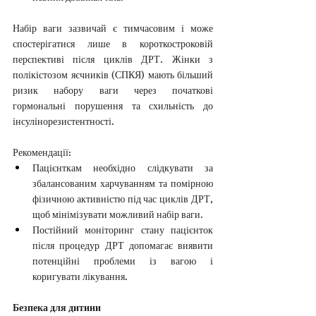
Набір ваги зазвичай є тимчасовим і може 
спостерігатися лише в короткостроковій 
перспективі після циклів ДРТ. Жінки з 
полікістозом яєчників (СПКЯ) мають більший 
ризик набору ваги через початкові 
гормональні порушення та схильність до 
інсулінорезистентності.
Рекомендації:
Пацієнткам необхідно слідкувати за 
збалансованим харчуванням та помірною 
фізичною активністю під час циклів ДРТ, 
щоб мінімізувати можливий набір ваги.
Постійний моніторинг стану пацієнток 
після процедур ДРТ допомагає виявити 
потенційні проблеми із вагою і 
коригувати лікування.
Безпека для дитини