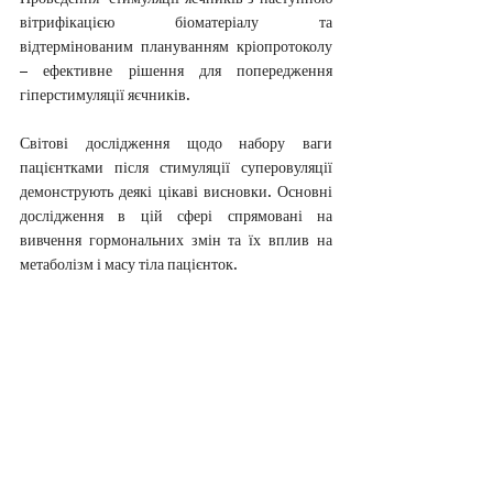
Проведення  стимуляції яєчників з наступною 
вітрифікацією біоматеріалу та 
відтермінованим плануванням кріопротоколу 
– ефективне рішення для попередження 
гіперстимуляції яєчників.
Світові дослідження щодо набору ваги 
пацієнтками після стимуляції суперовуляції 
демонструють деякі цікаві висновки. Основні 
дослідження в цій сфері спрямовані на 
вивчення гормональних змін та їх вплив на 
метаболізм і масу тіла пацієнток.