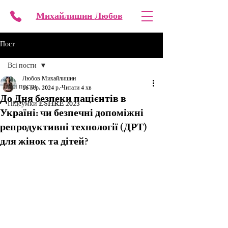
Михайлишин
Любов
Пост
Всі пости
Любов Михайлишин
Всі пости
16 вер. 2024 р.
Читати 4 хв
До Дня безпеки пацієнтів в
Підсумки ESHRE 2023
Україні: чи безпечні допоміжні
репродуктивні технології (ДРТ)
для жінок та дітей?