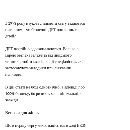
З 1978 року наукові спільноти світу задаються 
питанням – чи безпечні  ДРТ для жінок та 
дітей?
ДРТ постійно вдосконалюються. Великою 
мірою безпека залежить від людського 
чинника, тобто кваліфікації спеціалістів, які 
застосовують методики при лікуванні 
непліддя.
В цій статті не буде однозначної відповіді про 
100% безпеку, бо ризики, хоч і мінімальні, є 
завжди.
Безпека для жінок
Що в першу чергу лякає пацієнток в ході ЕКЗ? 