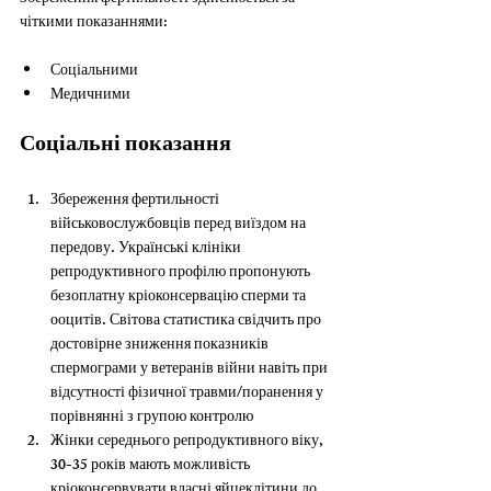
чіткими показаннями:
Соціальними
Медичними
Соціальні показання
Збереження фертильності 
військовослужбовців перед виїздом на 
передову. Українські клініки 
репродуктивного профілю пропонують 
безоплатну кріоконсервацію сперми та 
ооцитів. Світова статистика свідчить про 
достовірне зниження показників 
спермограми у ветеранів війни навіть при 
відсутності фізичної травми/поранення у 
порівнянні з групою контролю
Жінки середнього репродуктивного віку, 
30-35 років мають можливість 
кріоконсервувати власні яйцеклітини до 