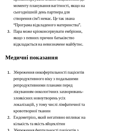
моменту планування вагітності, якщо на 
сьогоднішній день партнера для 
створення сім’ї немає. Це так звана 
“Програма відкладеного материнства”.
Пара може кріоконсервувати ембріони, 
якщо з певних причин батьківство 
відкладається на невизначене майбутнє.
Медичні показання
Збереження онкофертильності пацієнтів 
репродуктивного віку з подальшими 
репродуктивними планами перед 
лікуванням онкологічних захворювань- 
злоякісних новоутворень усіх 
локалізацій, у тому числі лімфатичної та 
кровотворної тканин
Ендометріоз, який негативно впливає на 
кількість та якість яйцеклітин
Збереження фертильності пацієнтів з 