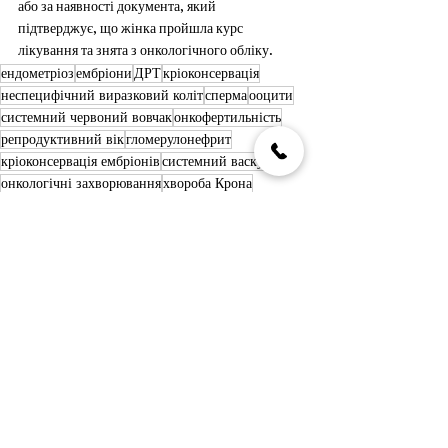
або за наявності документа, який
підтверджує, що жінка пройшла курс 
лікування та знята з онкологічного обліку.
ендометріоз
ембріони
ДРТ
кріоконсервація
неспецифічний виразковий коліт
сперма
ооцити
системний червоний вовчак
онкофертильність
репродуктивний вік
гломерулонефрит
кріоконсервація ембріонів
системний васкуліт
онкологічні захворювання
хвороба Крона
ветерани війни
програма ЗІВ
хвороба Бехчета
гематологічні
яйцеклітини
антиестрогенні препарати
програма відкладеного материнства
оваріальна стимуляція
злоякісні новоутворення
інгібітори ароматази
аутоімунні захворювання
аутоімунний тиреоїдит
оліготератозооспермія