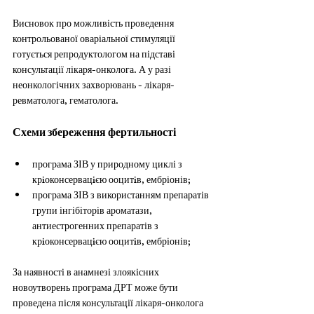
Висновок про можливість проведення 
контрольованої оваріальної стимуляції
готується репродуктологом на підставі 
консультації лікаря-онколога. А у разі
неонкологічних захворювань - лікаря-
ревматолога, гематолога.
Схеми збереження фертильності
програма ЗІВ у природному циклі з 
крiоконсервацiєю ооцитiв, ембріонів;
програма ЗІВ з використанням препаратів 
групи інгібіторів ароматази, 
антиестрогенних препаратів з 
крiоконсервацiєю ооцитiв, ембріонів;
За наявності в анамнезі злоякісних 
новоутворень програма ДРТ може бути
проведена після консультації лікаря-онколога 