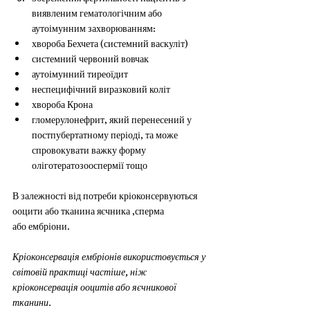
виявленим гематологічним або 
аутоімунним захворюванням:
хвороба Бехчета (системний васкуліт)
системний червоний вовчак
аутоімунний тиреоїдит
неспецифічний виразковий коліт
хвороба Крона
гломерулонефрит, який перенесений у 
постпубертатному періоді, та може 
спровокувати важку форму 
оліготератозооспермії тощо
В залежності від потреби кріоконсервуються 
ооцити або тканина яєчника ,сперма
або ембріони.
Кріоконсервація ембріонів використовується у 
світовій практиці частіше, ніж
кріоконсервація ооцитів або яєчникової 
тканини.