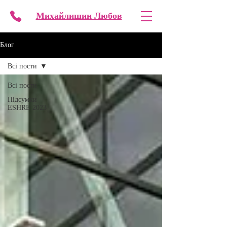
Михайлишин
Любов
Блог
Всі пости
Всі пости
Підсумки
ESHRE 2023