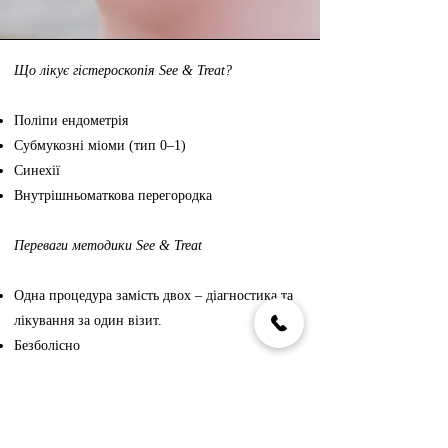
Що лікує гістероскопія See & Treat?
Поліпи ендометрія
Субмукозні міоми (тип 0–1)
Синехії
Внутрішньоматкова перегородка
Переваги методики See & Treat
Одна процедура замість двох – діагностика та
лікування за один візит.
Безболісно
Мінімальна травматизація – не пошкоджує
ендометрій, важливо для жінок, які
планують
вагітність.
Швидке відновлення – пацієнтка повертається