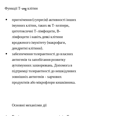
Функції Т-reg клітин
пригнічення (супресія) активності інших 
імунних клітин, таких як Т-хелпери, 
цитотоксичні Т-лімфоцити, В-
лімфоцити і навіть деякі клітини 
вродженого імунітету (макрофаги, 
дендритні клітини). 
забезпечення толерантності до власних 
антигенів та запобігання розвитку 
аутоімунних захворювань. Допомога в 
підтримці толерантності до нешкідливих 
зовнішніх антигенів - харчових 
продуктиів або мікрофлори кишківника. 
Основні механізми дії