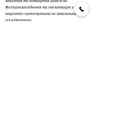
запалення та підвищення шансів на 
#успішнезапліднення
 та імплантацію у 
пацієнтів з аутоімунними чи запальними 
ускладненнями.
Також було представлено дослідження, де 
використовувались методи впливу на T-reg 
клітини через специфічні 
#цитокіни
, що 
посилюють їхню імуномодулюючу дію в 
організмі.
Цей підхід може покращити регуляцію 
запальних реакцій під час підготовки до 
вагітності та на ранніх етапах імплантації 
ембріону, що є критичним для пацієнтів із 
порушеннями фертильності внаслідок 
імунного чинника.
Т-reg клітини відіграють важливу роль у 
функціонуванні імунної системи, балансуючи 
між захистом організму від патогенів і 