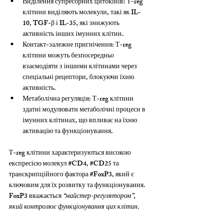
Виділення супресорних цитокінів: Т-reg 
клітини виділяють молекули, такі як IL-
10, TGF-β і IL-35, які знижують 
активність інших імунних клітин. 
Контакт-залежне пригнічення: Т-reg 
клітини можуть безпосередньо 
взаємодіяти з іншими клітинами через 
спеціальні рецептори, блокуючи їхню 
активність. 
Метаболічна регуляція: Т-reg клітини 
здатні модулювати метаболічні процеси в 
імунних клітинах, що впливає на їхню 
активацію та функціонування.
Т-reg клітини характеризуються високою 
експресією молекул 
#CD4
, 
#CD25
 та 
транскрипційного фактора 
#FoxP3
, який є 
ключовим для їх розвитку та функціонування. 
FoxP3 вважається 
“майстер-регулятором”, 
який контролює функціонування цих клітин.