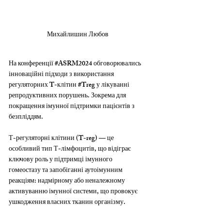
Михайлишин Любов
На конференції 
#ASRM2024
 обговорювались 
інноваційні підходи з використання 
регуляторних T-клітин 
#Treg
 у лікуванні 
репродуктивних порушень. Зокрема для 
покращення імунної підтримки пацієнтів з 
безпліддям.
Т-регуляторні клітини (T-reg) — це 
особливий тип Т-лімфоцитів, що відіграє 
ключову роль у підтримці імунного 
гомеостазу та запобіганні аутоімунним 
реакціям: надмірному або неналежному 
активуванню імунної системи, що провокує 
ушкодження власних тканин організму.