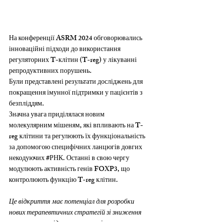
На конференції ASRM 2024 обговорювались 
інноваційні підходи до використання 
регуляторних T-клітин (T-reg) у лікуванні 
репродуктивних порушень.
Були представлені результати досліджень для 
покращення імунної підтримки у пацієнтів з 
безпліддям. 
Значна увага приділялася новим 
молекулярним мішеням, які впливають на T-
reg клітини та регулюють їх функціональність 
за допомогою специфічних ланцюгів довгих 
некодуючих 
#РНК
. Останні в свою чергу 
модулюють активність генів FOXP3, що 
контролюють функцію T-reg клітин.
Це відкриття має потенціал для розробки 
нових терапевтичних стратегій зі зниження 