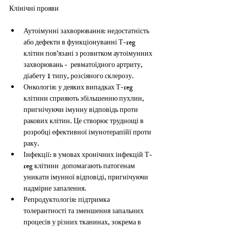
Клінічні прояви
Аутоімунні захворювання: недостатність 
або дефекти в функціонуванні Т-reg 
клітин пов’язані з розвитком аутоімунних 
захворювань -  ревматоїдного артриту, 
діабету 1 типу, розсіяного склерозу. 
Онкологія: у деяких випадках Т-reg 
клітини сприяють збільшенню пухлин, 
пригнічуючи імунну відповідь проти 
ракових клітин. Це створює труднощі в 
розробці ефективної імунотерапійї проти 
раку.
Інфекції: в умовах хронічних інфекцій Т-
reg клітини  допомагають патогенам 
уникати імунної відповіді, пригнічуючи 
надмірне запалення. 
Репродуктологія: підтримка 
толерантності та зменшення запальних 
процесів у різних тканинах, зокрема в 