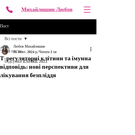
Михайлишин
Любов
Пост
Всі пости
Любов Михайлишин
Всі пости
31 жовт. 2024 р.
Читати 2 хв
Т-регуляторні клітини та імунна
Підсумки ESHRE 2023
відповідь: нові перспективи для
лікування безпліддя