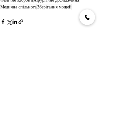
Фізичне здоров'я
Хірургічне дослідження
Медична спільнота
Зберігання мощей
Останні пости
Дивитися всі