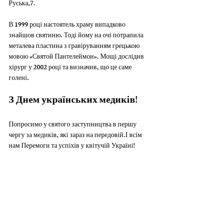
Руська,7.
В 1999 році настоятель храму випадково 
знайшов святиню. Тоді йому на очі потрапила 
металева пластина з гравіруванням грецькою 
мовою «Святой Пантелеймон». Мощі дослідив 
хірург у 2002 році та визначив, що це саме 
голені.
З Днем українських медиків!
Попросимо у святого заступництва в першу 
чергу за медиків, які зараз на передовій.І всім 
нам Перемоги та успіхів у квітучій Україні!