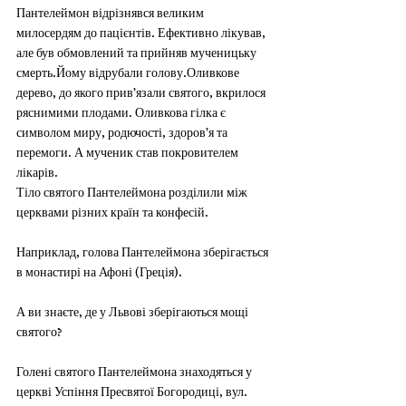
Пантелеймон відрізнявся великим 
милосердям до пацієнтів. Ефективно лікував, 
але був обмовлений та прийняв мученицьку 
смерть.Йому відрубали голову.Оливкове 
дерево, до якого прив’язали святого, вкрилося  
ряснимими плодами. Оливкова гілка є 
символом миру, родючості, здоров’я та 
перемоги. А мученик став покровителем 
лікарів.
Тіло святого Пантелеймона розділили між 
церквами різних країн та конфесій.
Наприклад, голова Пантелеймона зберігається 
в монастирі на Афоні (Греція).
А ви знаєте, де у Львові зберігаються мощі 
святого?
Голені святого Пантелеймона знаходяться у 
церкві Успіння Пресвятої Богородиці, вул. 