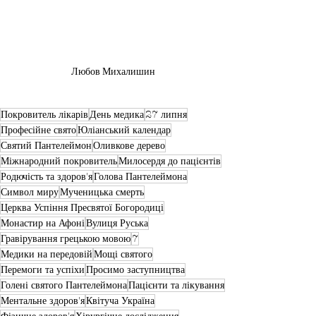
Любов Михалишин
Покровитель лікарів
День медика
27 липня
Професійне свято
Юліанський календар
Святий Пантелеймон
Оливкове дерево
Міжнародний покровитель
Милосердя до пацієнтів
Родючість та здоров'я
Голова Пантелеймона
Символ миру
Мученицька смерть
Церква Успіння Пресвятої Богородиці
Монастир на Афоні
Вулиця Руська
Гравірування грецькою мовою
7
Медики на передовій
Мощі святого
Перемоги та успіхи
Просимо заступництва
Голені святого Пантелеймона
Пацієнти та лікування
Ментальне здоров'я
Квітуча Україна