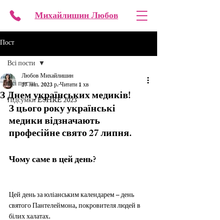
Михайлишин
Любов
Пост
Всі пости
Любов Михайлишин
Всі пости
27 лип. 2023 р.
Читати 1 хв
З Днем українських медиків!
Підсумки ESHRE 2023
З цього року українські 
медики відзначають 
професійне свято 27 липня.
Чому саме в цей день?
Цей день за юліанським календарем – день 
святого Пантелеймона, покровителя людей в 
білих халатах.